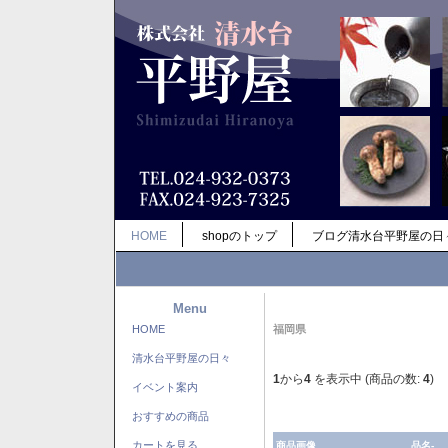
HOME
shopのトップ
ブログ清水台平野屋の日
Menu
HOME
福岡県
清水台平野屋の日々
1
から
4
を表示中 (商品の数:
4
)
イベント案内
おすすめの商品
カートを見る
商品画像
品名-