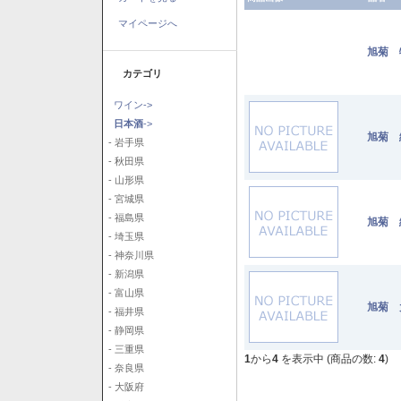
マイページへ
旭菊 
カテゴリ
ワイン->
日本酒
->
旭菊 
- 岩手県
- 秋田県
- 山形県
- 宮城県
- 福島県
旭菊 
- 埼玉県
- 神奈川県
- 新潟県
- 富山県
旭菊 
- 福井県
- 静岡県
- 三重県
1
から
4
を表示中 (商品の数:
4
)
- 奈良県
- 大阪府