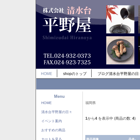
HOME
shopのトップ
ブログ清水台平野屋の日
Menu
HOME
福岡県
清水台平野屋の日々
1
から
4
を表示中 (商品の数:
4
)
イベント案内
おすすめの商品
カートを見る
商品画像
品名-