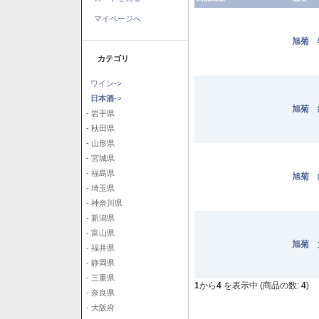
マイページへ
旭菊 
カテゴリ
ワイン->
日本酒
->
旭菊 
- 岩手県
- 秋田県
- 山形県
- 宮城県
- 福島県
旭菊 
- 埼玉県
- 神奈川県
- 新潟県
- 富山県
旭菊 
- 福井県
- 静岡県
- 三重県
1
から
4
を表示中 (商品の数:
4
)
- 奈良県
- 大阪府