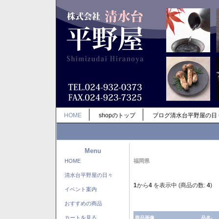
HOME
shopのトップ
ブログ清水台平野屋の日
Menu
HOME
福岡県
清水台平野屋の日々
1
から
4
を表示中 (商品の数:
4
)
イベント案内
おすすめの商品
カートを見る
商品画像
品名-