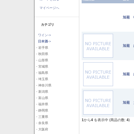
マイページへ
旭菊 
カテゴリ
ワイン->
日本酒
->
旭菊 
- 岩手県
- 秋田県
- 山形県
- 宮城県
- 福島県
旭菊 
- 埼玉県
- 神奈川県
- 新潟県
- 富山県
旭菊 
- 福井県
- 静岡県
- 三重県
1
から
4
を表示中 (商品の数:
4
)
- 奈良県
- 大阪府