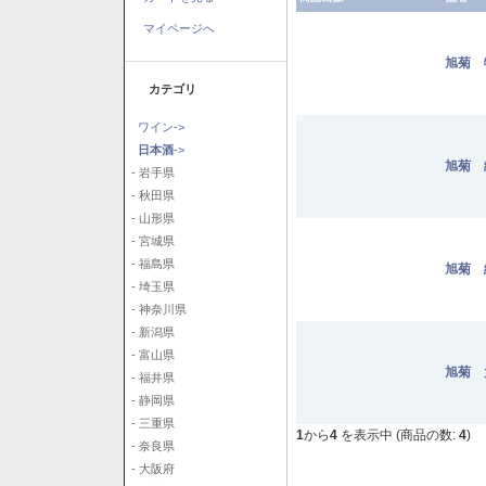
マイページへ
旭菊 
カテゴリ
ワイン->
日本酒
->
旭菊 
- 岩手県
- 秋田県
- 山形県
- 宮城県
- 福島県
旭菊 
- 埼玉県
- 神奈川県
- 新潟県
- 富山県
旭菊 
- 福井県
- 静岡県
- 三重県
1
から
4
を表示中 (商品の数:
4
)
- 奈良県
- 大阪府