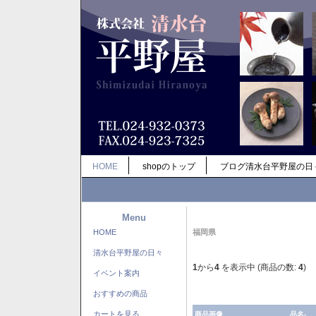
HOME
shopのトップ
ブログ清水台平野屋の日
Menu
HOME
福岡県
清水台平野屋の日々
1
から
4
を表示中 (商品の数:
4
)
イベント案内
おすすめの商品
カートを見る
商品画像
品名-