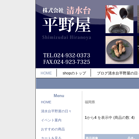
HOME
shopのトップ
ブログ清水台平野屋の日
Menu
HOME
福岡県
清水台平野屋の日々
1
から
4
を表示中 (商品の数:
4
)
イベント案内
おすすめの商品
カートを見る
商品画像
品名-