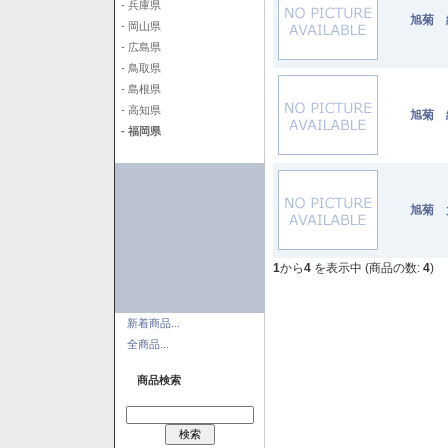
- 兵庫県
旭菊 
- 岡山県
- 広島県
- 鳥取県
- 島根県
- 高知県
旭菊 
- 福岡県
旭菊 
1
から
4
を表示中 (商品の数:
4
)
新着商品...
全商品...
商品検索