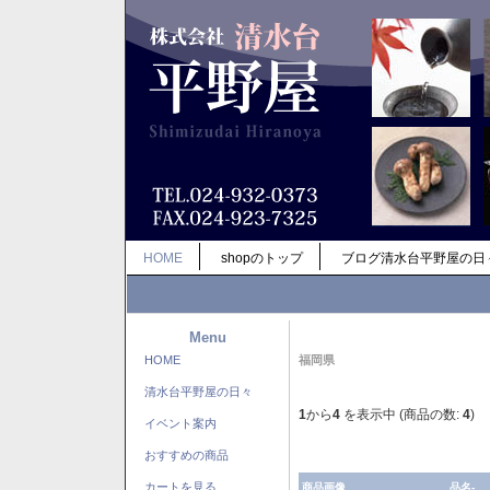
HOME
shopのトップ
ブログ清水台平野屋の日
Menu
HOME
福岡県
清水台平野屋の日々
1
から
4
を表示中 (商品の数:
4
)
イベント案内
おすすめの商品
カートを見る
商品画像
品名-