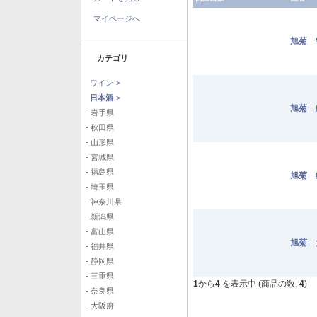
マイページへ
旭菊 
カテゴリ
ワイン->
日本酒
->
旭菊 
- 岩手県
- 秋田県
- 山形県
- 宮城県
- 福島県
旭菊 
- 埼玉県
- 神奈川県
- 新潟県
- 富山県
旭菊 
- 福井県
- 静岡県
- 三重県
1
から
4
を表示中 (商品の数:
4
)
- 奈良県
- 大阪府