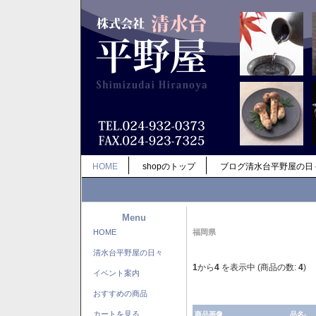
HOME
shopのトップ
ブログ清水台平野屋の日
Menu
HOME
福岡県
清水台平野屋の日々
1
から
4
を表示中 (商品の数:
4
)
イベント案内
おすすめの商品
カートを見る
商品画像
品名-