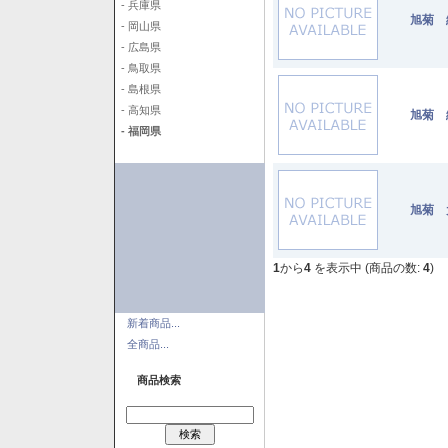
- 兵庫県
旭菊 
- 岡山県
- 広島県
- 鳥取県
- 島根県
- 高知県
旭菊 
- 福岡県
旭菊 
1
から
4
を表示中 (商品の数:
4
)
新着商品...
全商品...
商品検索