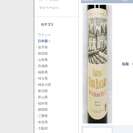
マイページへ
カテゴリ
ワイン->
日本酒
->
- 岩手県
- 秋田県
- 山形県
旭菊 
- 宮城県
- 福島県
- 埼玉県
- 神奈川県
- 新潟県
- 富山県
- 福井県
- 静岡県
- 三重県
- 奈良県
- 大阪府