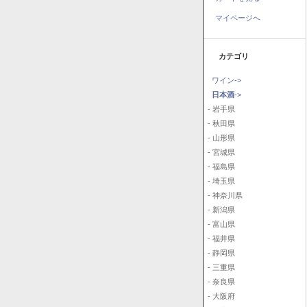
マイページへ
カテゴリ
ワイン->
日本酒
->
- 岩手県
- 秋田県
- 山形県
- 宮城県
- 福島県
- 埼玉県
- 神奈川県
- 新潟県
- 富山県
- 福井県
- 静岡県
- 三重県
- 奈良県
- 大阪府