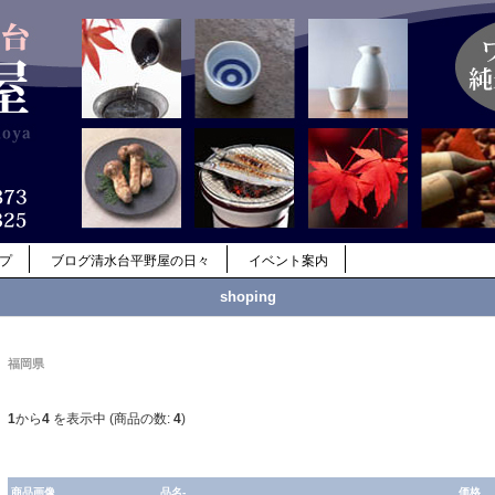
ップ
ブログ清水台平野屋の日々
イベント案内
shoping
福岡県
1
から
4
を表示中 (商品の数:
4
)
商品画像
品名-
価格