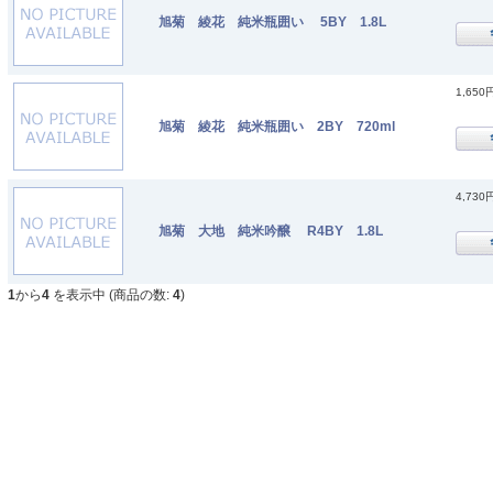
旭菊 綾花 純米瓶囲い 5BY 1.8L
1,650
旭菊 綾花 純米瓶囲い 2BY 720ml
4,730
旭菊 大地 純米吟醸 R4BY 1.8L
1
から
4
を表示中 (商品の数:
4
)