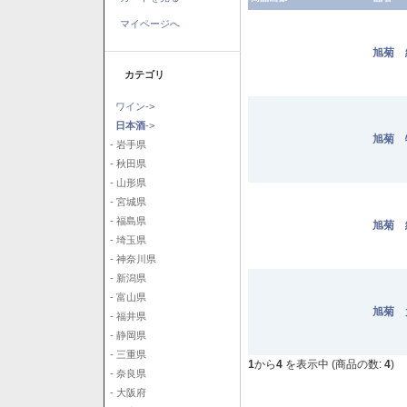
マイページへ
旭菊 
カテゴリ
ワイン->
日本酒
->
旭菊 
- 岩手県
- 秋田県
- 山形県
- 宮城県
- 福島県
旭菊 
- 埼玉県
- 神奈川県
- 新潟県
- 富山県
旭菊 
- 福井県
- 静岡県
- 三重県
1
から
4
を表示中 (商品の数:
4
)
- 奈良県
- 大阪府