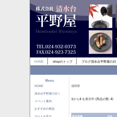
HOME
shopのトップ
ブログ清水台平野屋の日
Menu
HOME
福岡県
清水台平野屋の日々
1
から
4
を表示中 (商品の数:
4
)
イベント案内
おすすめの商品
カートを見る
商品画像
品名