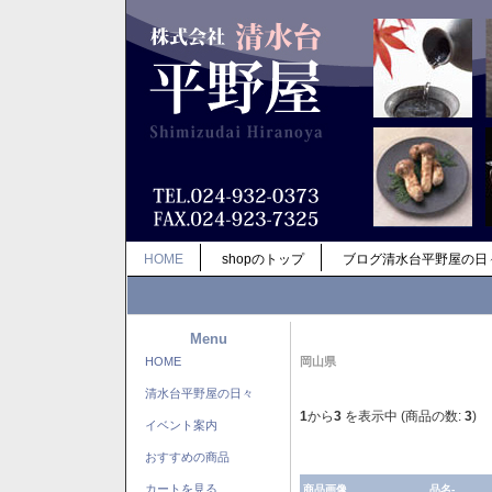
HOME
shopのトップ
ブログ清水台平野屋の日
Menu
HOME
岡山県
清水台平野屋の日々
1
から
3
を表示中 (商品の数:
3
)
イベント案内
おすすめの商品
カートを見る
商品画像
品名-