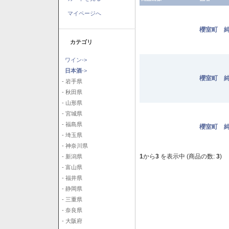
マイページへ
櫻室町 純
カテゴリ
ワイン->
日本酒
->
櫻室町 純
- 岩手県
- 秋田県
- 山形県
- 宮城県
- 福島県
櫻室町 純
- 埼玉県
- 神奈川県
1
から
3
を表示中 (商品の数:
3
)
- 新潟県
- 富山県
- 福井県
- 静岡県
- 三重県
- 奈良県
- 大阪府