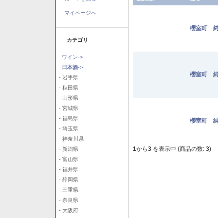
マイページへ
櫻室町 純
カテゴリ
ワイン->
日本酒
->
櫻室町 純
- 岩手県
- 秋田県
- 山形県
- 宮城県
- 福島県
櫻室町 純
- 埼玉県
- 神奈川県
1
から
3
を表示中 (商品の数:
3
)
- 新潟県
- 富山県
- 福井県
- 静岡県
- 三重県
- 奈良県
- 大阪府