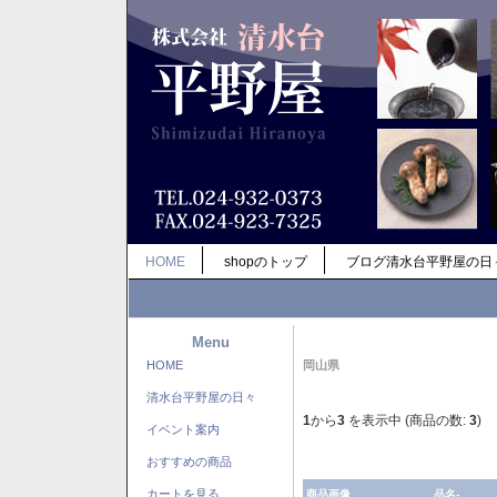
HOME
shopのトップ
ブログ清水台平野屋の日
Menu
HOME
岡山県
清水台平野屋の日々
1
から
3
を表示中 (商品の数:
3
)
イベント案内
おすすめの商品
カートを見る
商品画像
品名-