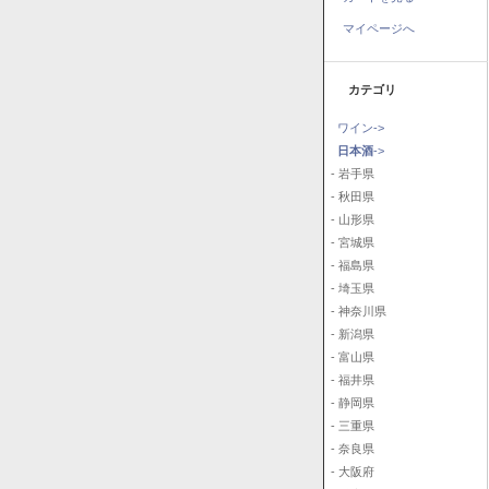
マイページへ
カテゴリ
ワイン->
日本酒
->
- 岩手県
- 秋田県
- 山形県
- 宮城県
- 福島県
- 埼玉県
- 神奈川県
- 新潟県
- 富山県
- 福井県
- 静岡県
- 三重県
- 奈良県
- 大阪府