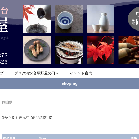
ップ
ブログ清水台平野屋の日々
イベント案内
shoping
岡山県
1
から
3
を表示中 (商品の数:
3
)
商品画像
品名-
価格