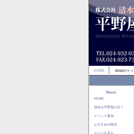
HOME
shopのト
Menu
HOME
清水台平野屋の日々
イベント案内
おすすめの商品
カートを見る