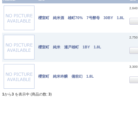
2,64
櫻室町 純米酒 雄町70% 7号酵母 30BY 1.8L
2,75
櫻室町 純米 瀬戸雄町 1BY 1.8L
3,30
櫻室町 純米吟醸 備前幻 1.8L
1
から
3
を表示中 (商品の数:
3
)