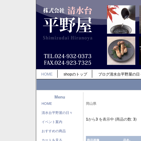
HOME
shopのトップ
ブログ清水台平野屋の日
Menu
HOME
岡山県
清水台平野屋の日々
1
から
3
を表示中 (商品の数:
3
)
イベント案内
おすすめの商品
カートを見る
商品画像
品名-