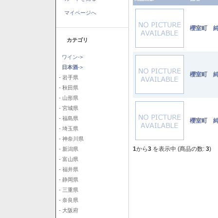
マイページへ
櫻室町 純
カテゴリ
ワイン->
日本酒
->
櫻室町 純
- 岩手県
- 秋田県
- 山形県
- 宮城県
- 福島県
櫻室町 純
- 埼玉県
- 神奈川県
1
から
3
を表示中 (商品の数:
3
)
- 新潟県
- 富山県
- 福井県
- 静岡県
- 三重県
- 奈良県
- 大阪府