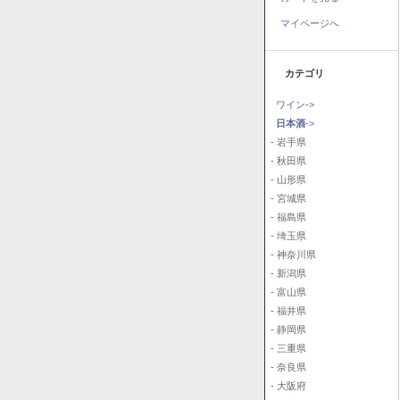
マイページへ
カテゴリ
ワイン->
日本酒
->
- 岩手県
- 秋田県
- 山形県
- 宮城県
- 福島県
- 埼玉県
- 神奈川県
- 新潟県
- 富山県
- 福井県
- 静岡県
- 三重県
- 奈良県
- 大阪府