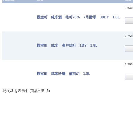
2,64
櫻室町 純米酒 雄町70% 7号酵母 30BY 1.8L
2,75
櫻室町 純米 瀬戸雄町 1BY 1.8L
3,30
櫻室町 純米吟醸 備前幻 1.8L
1
から
3
を表示中 (商品の数:
3
)