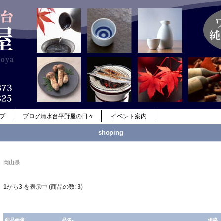
ップ
ブログ清水台平野屋の日々
イベント案内
shoping
岡山県
1
から
3
を表示中 (商品の数:
3
)
商品画像
品名-
価格