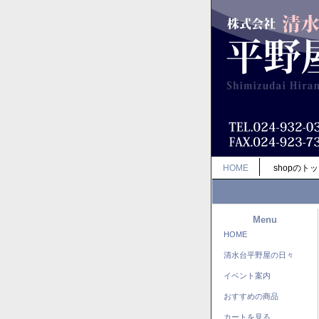
HOME
shopのト
Menu
HOME
清水台平野屋の日々
イベント案内
おすすめの商品
カートを見る