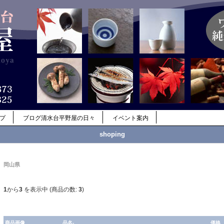
ップ
ブログ清水台平野屋の日々
イベント案内
shoping
岡山県
1
から
3
を表示中 (商品の数:
3
)
商品画像
品名-
価格