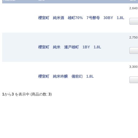
2,64
櫻室町 純米酒 雄町70% 7号酵母 30BY 1.8L
2,75
櫻室町 純米 瀬戸雄町 1BY 1.8L
3,30
櫻室町 純米吟醸 備前幻 1.8L
1
から
3
を表示中 (商品の数:
3
)