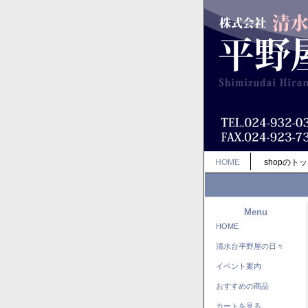
HOME
shopのト
Menu
HOME
清水台平野屋の日々
イベント案内
おすすめの商品
カートを見る