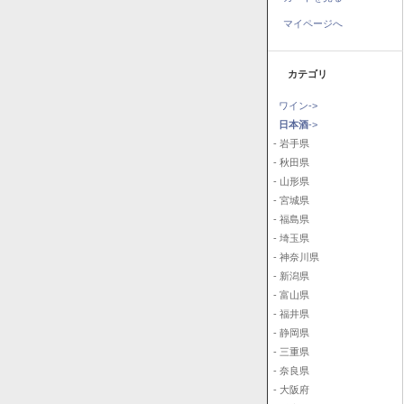
マイページへ
カテゴリ
ワイン->
日本酒
->
- 岩手県
- 秋田県
- 山形県
- 宮城県
- 福島県
- 埼玉県
- 神奈川県
- 新潟県
- 富山県
- 福井県
- 静岡県
- 三重県
- 奈良県
- 大阪府