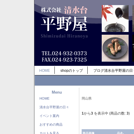
HOME
shopのトップ
ブログ清水台平野屋の日
Menu
HOME
岡山県
清水台平野屋の日々
1
から
3
を表示中 (商品の数:
3
)
イベント案内
おすすめの商品
カートを見る
商品画像
品名-