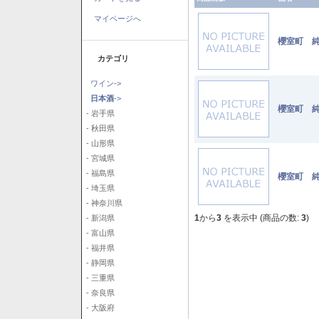
マイページへ
櫻室町 純
カテゴリ
ワイン->
日本酒
->
櫻室町 純
- 岩手県
- 秋田県
- 山形県
- 宮城県
- 福島県
櫻室町 純
- 埼玉県
- 神奈川県
1
から
3
を表示中 (商品の数:
3
)
- 新潟県
- 富山県
- 福井県
- 静岡県
- 三重県
- 奈良県
- 大阪府