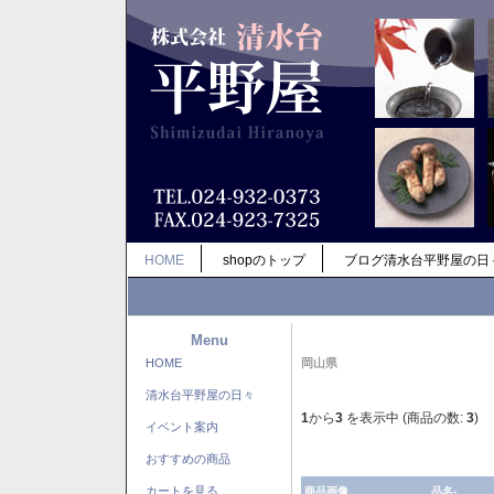
HOME
shopのトップ
ブログ清水台平野屋の日
Menu
HOME
岡山県
清水台平野屋の日々
1
から
3
を表示中 (商品の数:
3
)
イベント案内
おすすめの商品
カートを見る
商品画像
品名-