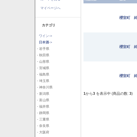
マイページへ
櫻室町 純
カテゴリ
ワイン->
日本酒
->
櫻室町 純
- 岩手県
- 秋田県
- 山形県
- 宮城県
- 福島県
櫻室町 純
- 埼玉県
- 神奈川県
1
から
3
を表示中 (商品の数:
3
)
- 新潟県
- 富山県
- 福井県
- 静岡県
- 三重県
- 奈良県
- 大阪府