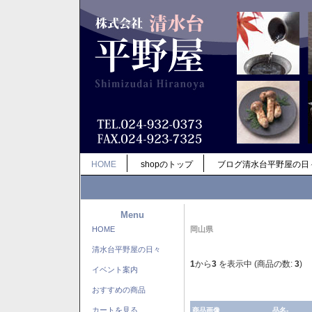
HOME
shopのトップ
ブログ清水台平野屋の日
Menu
HOME
岡山県
清水台平野屋の日々
1
から
3
を表示中 (商品の数:
3
)
イベント案内
おすすめの商品
カートを見る
商品画像
品名-