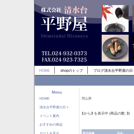
HOME
shopのトップ
ブログ清水台平野屋の日
Menu
HOME
岡山県
清水台平野屋の日々
1
から
3
を表示中 (商品の数:
3
)
イベント案内
おすすめの商品
カートを見る
商品画像
品名-