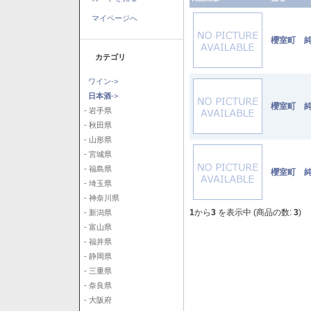
マイページへ
櫻室町 純
カテゴリ
ワイン->
日本酒
->
櫻室町 純
- 岩手県
- 秋田県
- 山形県
- 宮城県
- 福島県
櫻室町 純
- 埼玉県
- 神奈川県
1
から
3
を表示中 (商品の数:
3
)
- 新潟県
- 富山県
- 福井県
- 静岡県
- 三重県
- 奈良県
- 大阪府