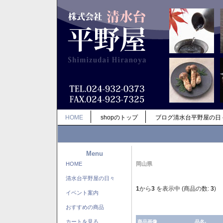
HOME
shopのトップ
ブログ清水台平野屋の日
Menu
HOME
岡山県
清水台平野屋の日々
1
から
3
を表示中 (商品の数:
3
)
イベント案内
おすすめの商品
カートを見る
商品画像
品名-