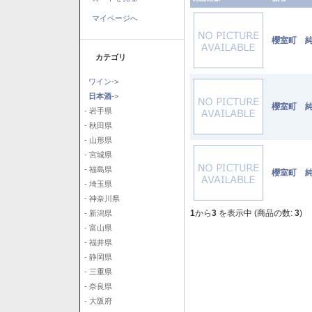
マイページへ
櫻室町 純
カテゴリ
ワイン->
日本酒
->
櫻室町 純
- 岩手県
- 秋田県
- 山形県
- 宮城県
- 福島県
櫻室町 純
- 埼玉県
- 神奈川県
1
から
3
を表示中 (商品の数:
3
)
- 新潟県
- 富山県
- 福井県
- 静岡県
- 三重県
- 奈良県
- 大阪府