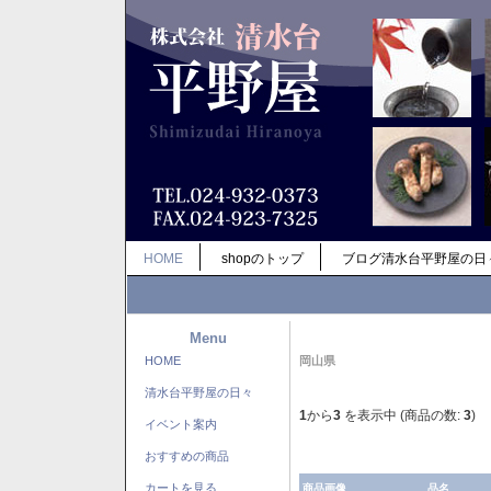
HOME
shopのトップ
ブログ清水台平野屋の日
Menu
HOME
岡山県
清水台平野屋の日々
1
から
3
を表示中 (商品の数:
3
)
イベント案内
おすすめの商品
カートを見る
商品画像
品名