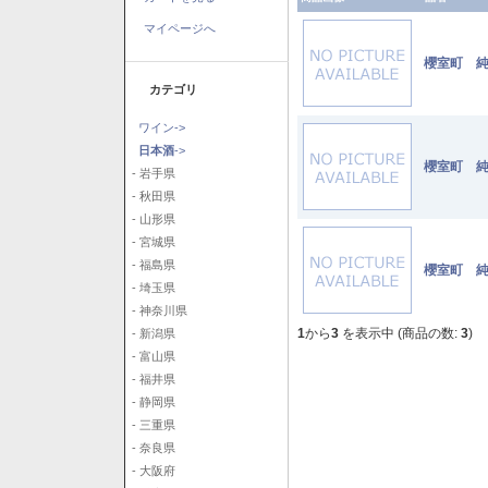
マイページへ
櫻室町 純
カテゴリ
ワイン->
日本酒
->
櫻室町 純
- 岩手県
- 秋田県
- 山形県
- 宮城県
- 福島県
櫻室町 純
- 埼玉県
- 神奈川県
1
から
3
を表示中 (商品の数:
3
)
- 新潟県
- 富山県
- 福井県
- 静岡県
- 三重県
- 奈良県
- 大阪府