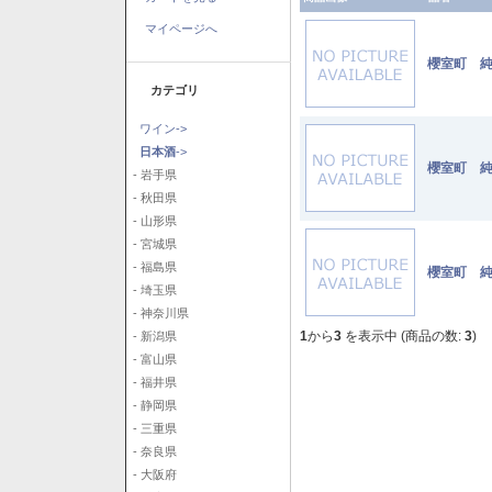
マイページへ
櫻室町 純
カテゴリ
ワイン->
日本酒
->
櫻室町 純
- 岩手県
- 秋田県
- 山形県
- 宮城県
- 福島県
櫻室町 純
- 埼玉県
- 神奈川県
1
から
3
を表示中 (商品の数:
3
)
- 新潟県
- 富山県
- 福井県
- 静岡県
- 三重県
- 奈良県
- 大阪府