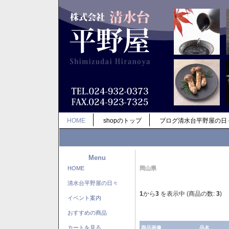
HOME
shopのトップ
ブログ清水台平野屋の日
Menu
HOME
岡山県
清水台平野屋の日々
1
から
3
を表示中 (商品の数:
3
)
イベント案内
おすすめの商品
カートを見る
商品画像
品名