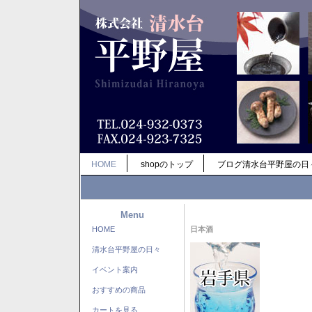
HOME
shopのトップ
ブログ清水台平野屋の日
Menu
HOME
日本酒
清水台平野屋の日々
イベント案内
おすすめの商品
カートを見る