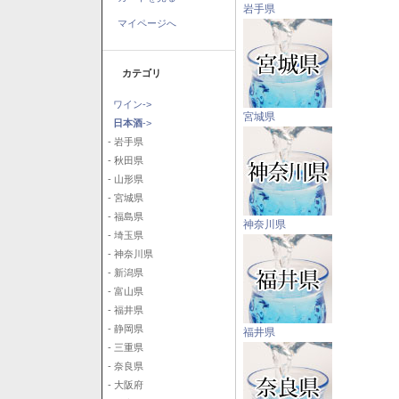
岩手県
マイページへ
カテゴリ
ワイン->
宮城県
日本酒
->
- 岩手県
- 秋田県
- 山形県
- 宮城県
- 福島県
神奈川県
- 埼玉県
- 神奈川県
- 新潟県
- 富山県
- 福井県
- 静岡県
福井県
- 三重県
- 奈良県
- 大阪府