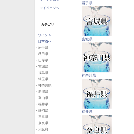
岩手県
マイページへ
カテゴリ
ワイン->
宮城県
日本酒
->
- 岩手県
- 秋田県
- 山形県
- 宮城県
- 福島県
神奈川県
- 埼玉県
- 神奈川県
- 新潟県
- 富山県
- 福井県
- 静岡県
福井県
- 三重県
- 奈良県
- 大阪府