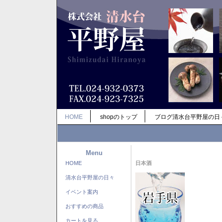
HOME
shopのトップ
ブログ清水台平野屋の日
Menu
HOME
日本酒
清水台平野屋の日々
イベント案内
おすすめの商品
カートを見る