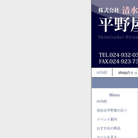
HOME
shopのト
Menu
HOME
清水台平野屋の日々
イベント案内
おすすめの商品
カートを見る