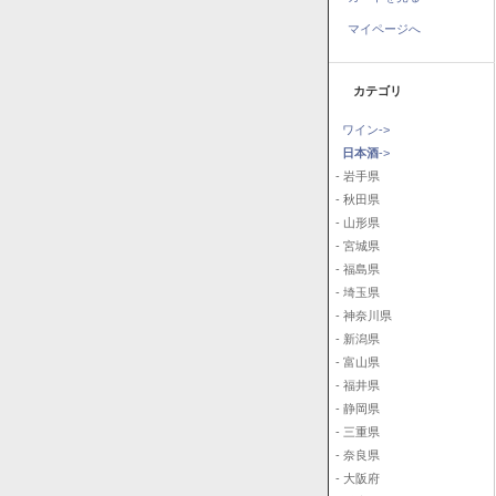
マイページへ
カテゴリ
ワイン->
日本酒
->
- 岩手県
- 秋田県
- 山形県
- 宮城県
- 福島県
- 埼玉県
- 神奈川県
- 新潟県
- 富山県
- 福井県
- 静岡県
- 三重県
- 奈良県
- 大阪府