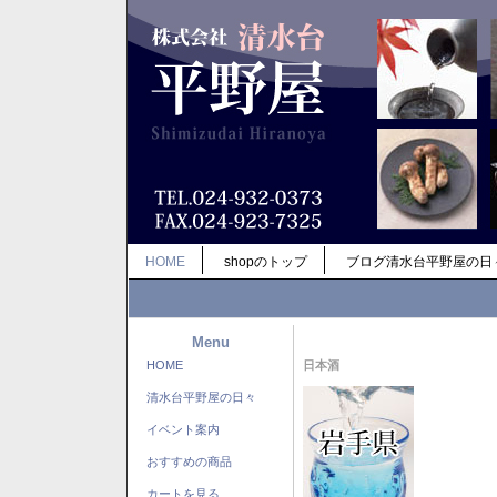
HOME
shopのトップ
ブログ清水台平野屋の日
Menu
HOME
日本酒
清水台平野屋の日々
イベント案内
おすすめの商品
カートを見る