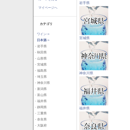
岩手県
マイページへ
カテゴリ
ワイン->
宮城県
日本酒
->
- 岩手県
- 秋田県
- 山形県
- 宮城県
- 福島県
神奈川県
- 埼玉県
- 神奈川県
- 新潟県
- 富山県
- 福井県
- 静岡県
福井県
- 三重県
- 奈良県
- 大阪府