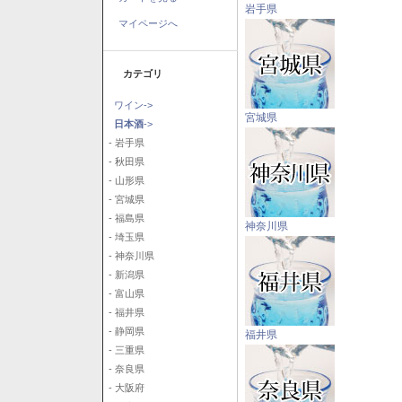
岩手県
マイページへ
カテゴリ
ワイン->
宮城県
日本酒
->
- 岩手県
- 秋田県
- 山形県
- 宮城県
- 福島県
神奈川県
- 埼玉県
- 神奈川県
- 新潟県
- 富山県
- 福井県
- 静岡県
福井県
- 三重県
- 奈良県
- 大阪府