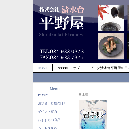
HOME
shopのトップ
ブログ清水台平野屋の日
Menu
HOME
日本酒
清水台平野屋の日々
イベント案内
おすすめの商品
カートを見る