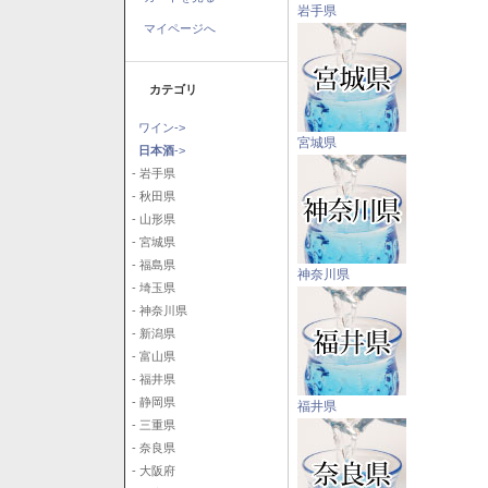
岩手県
マイページへ
カテゴリ
ワイン->
宮城県
日本酒
->
- 岩手県
- 秋田県
- 山形県
- 宮城県
- 福島県
神奈川県
- 埼玉県
- 神奈川県
- 新潟県
- 富山県
- 福井県
- 静岡県
福井県
- 三重県
- 奈良県
- 大阪府