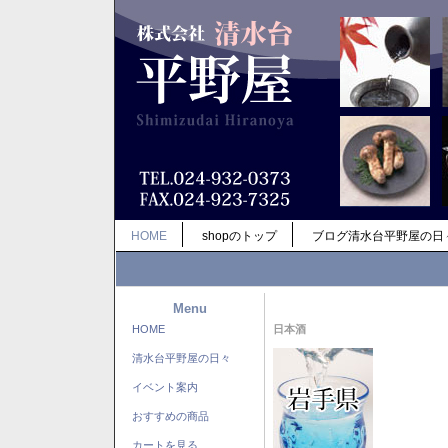
HOME
shopのトップ
ブログ清水台平野屋の日
Menu
HOME
日本酒
清水台平野屋の日々
イベント案内
おすすめの商品
カートを見る