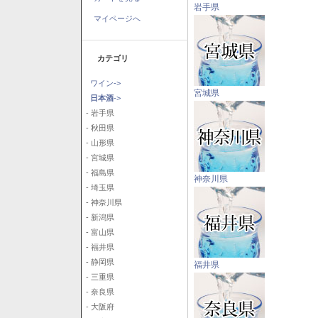
岩手県
マイページへ
カテゴリ
ワイン->
宮城県
日本酒
->
- 岩手県
- 秋田県
- 山形県
- 宮城県
- 福島県
神奈川県
- 埼玉県
- 神奈川県
- 新潟県
- 富山県
- 福井県
- 静岡県
福井県
- 三重県
- 奈良県
- 大阪府