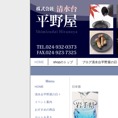
HOME
shopのトップ
ブログ清水台平野屋の日
Menu
HOME
日本酒
清水台平野屋の日々
イベント案内
おすすめの商品
カートを見る