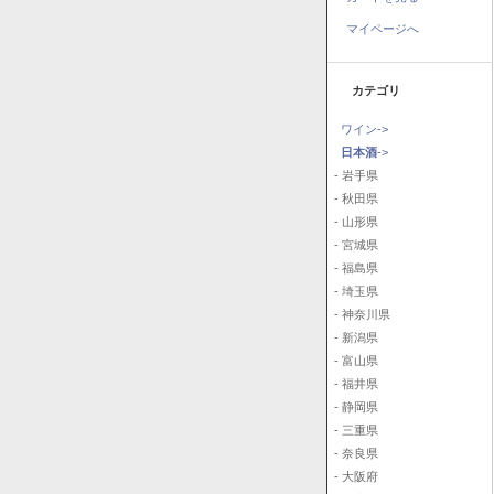
マイページへ
カテゴリ
ワイン->
日本酒
->
- 岩手県
- 秋田県
- 山形県
- 宮城県
- 福島県
- 埼玉県
- 神奈川県
- 新潟県
- 富山県
- 福井県
- 静岡県
- 三重県
- 奈良県
- 大阪府