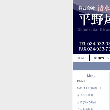
HOME
shopのト
Menu
HOME
清水台平野屋の日々
イベント案内
おすすめの商品
カートを見る