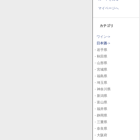
マイページへ
カテゴリ
ワイン->
日本酒
->
- 岩手県
- 秋田県
- 山形県
- 宮城県
- 福島県
- 埼玉県
- 神奈川県
- 新潟県
- 富山県
- 福井県
- 静岡県
- 三重県
- 奈良県
- 大阪府