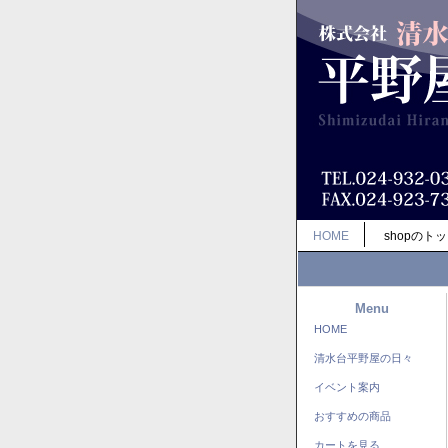
HOME
shopのト
Menu
HOME
清水台平野屋の日々
イベント案内
おすすめの商品
カートを見る