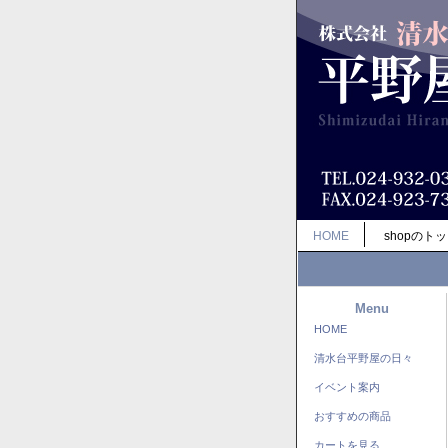
HOME
shopのト
Menu
HOME
清水台平野屋の日々
イベント案内
おすすめの商品
カートを見る