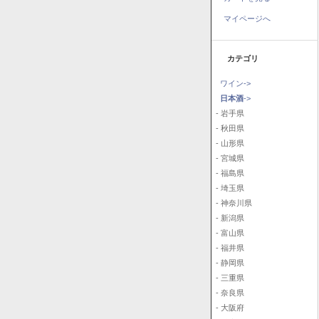
マイページへ
カテゴリ
ワイン->
日本酒
->
- 岩手県
- 秋田県
- 山形県
- 宮城県
- 福島県
- 埼玉県
- 神奈川県
- 新潟県
- 富山県
- 福井県
- 静岡県
- 三重県
- 奈良県
- 大阪府