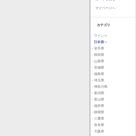
マイページへ
カテゴリ
ワイン->
日本酒
->
- 岩手県
- 秋田県
- 山形県
- 宮城県
- 福島県
- 埼玉県
- 神奈川県
- 新潟県
- 富山県
- 福井県
- 静岡県
- 三重県
- 奈良県
- 大阪府