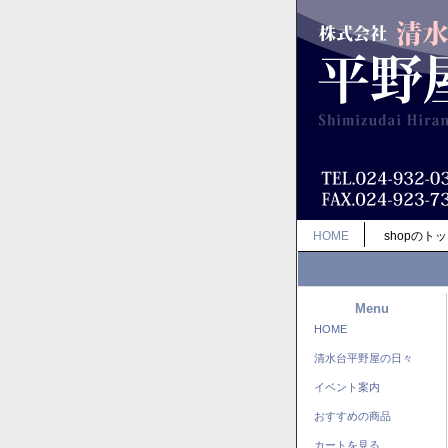
HOME
shopのト
Menu
HOME
清水台平野屋の日々
イベント案内
おすすめの商品
カートを見る