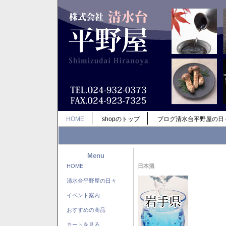
HOME
shopのトップ
ブログ清水台平野屋の日
Menu
HOME
日本酒
清水台平野屋の日々
イベント案内
おすすめの商品
カートを見る