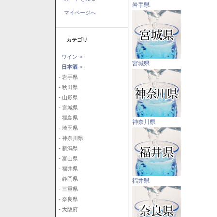
岩手県
マイページへ
カテゴリ
ワイン->
宮城県
日本酒
->
- 岩手県
- 秋田県
- 山形県
- 宮城県
- 福島県
神奈川県
- 埼玉県
- 神奈川県
- 新潟県
- 富山県
- 福井県
- 静岡県
福井県
- 三重県
- 奈良県
- 大阪府