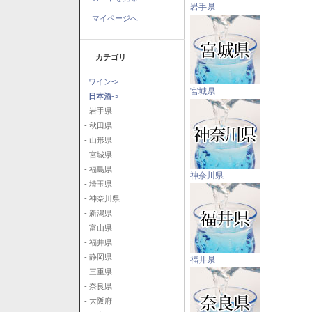
岩手県
マイページへ
カテゴリ
ワイン->
宮城県
日本酒
->
- 岩手県
- 秋田県
- 山形県
- 宮城県
- 福島県
神奈川県
- 埼玉県
- 神奈川県
- 新潟県
- 富山県
- 福井県
- 静岡県
福井県
- 三重県
- 奈良県
- 大阪府