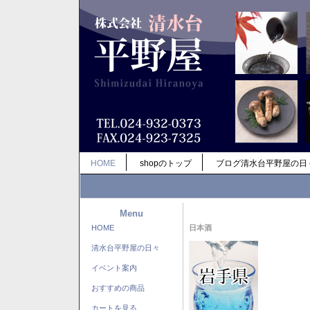
HOME
shopのトップ
ブログ清水台平野屋の日
Menu
HOME
日本酒
清水台平野屋の日々
イベント案内
おすすめの商品
カートを見る