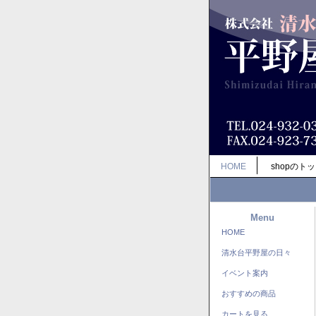
HOME
shopのト
Menu
HOME
清水台平野屋の日々
イベント案内
おすすめの商品
カートを見る