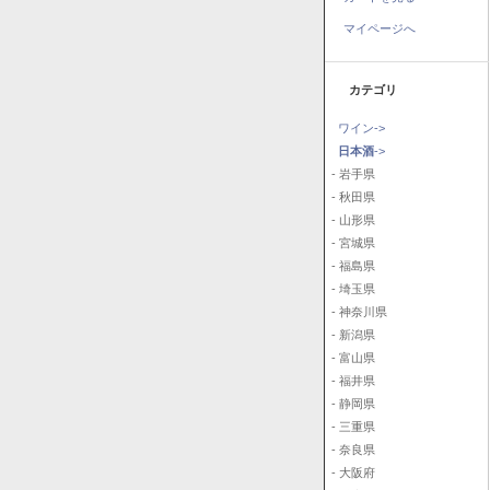
マイページへ
カテゴリ
ワイン->
日本酒
->
- 岩手県
- 秋田県
- 山形県
- 宮城県
- 福島県
- 埼玉県
- 神奈川県
- 新潟県
- 富山県
- 福井県
- 静岡県
- 三重県
- 奈良県
- 大阪府