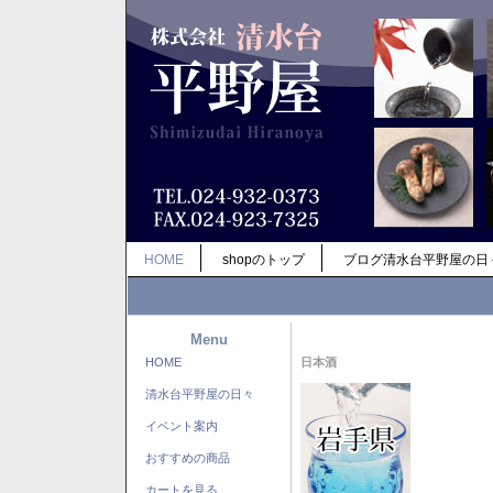
HOME
shopのトップ
ブログ清水台平野屋の日
Menu
HOME
日本酒
清水台平野屋の日々
イベント案内
おすすめの商品
カートを見る