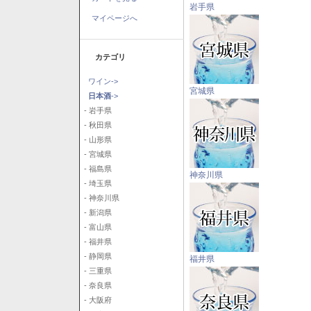
岩手県
マイページへ
カテゴリ
ワイン->
宮城県
日本酒
->
- 岩手県
- 秋田県
- 山形県
- 宮城県
- 福島県
神奈川県
- 埼玉県
- 神奈川県
- 新潟県
- 富山県
- 福井県
- 静岡県
福井県
- 三重県
- 奈良県
- 大阪府