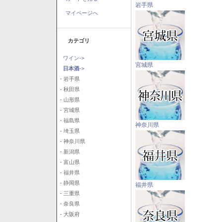
岩手県
マイページへ
カテゴリ
ワイン->
宮城県
日本酒
->
- 岩手県
- 秋田県
- 山形県
- 宮城県
- 福島県
神奈川県
- 埼玉県
- 神奈川県
- 新潟県
- 富山県
- 福井県
- 静岡県
福井県
- 三重県
- 奈良県
- 大阪府