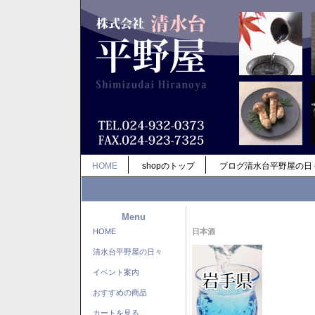
HOME
shopのトップ
ブログ清水台平野屋の日
Menu
HOME
日本酒
清水台平野屋の日々
イベント案内
おすすめの商品
カートを見る