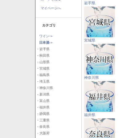
岩手県
マイページへ
カテゴリ
ワイン->
宮城県
日本酒
->
- 岩手県
- 秋田県
- 山形県
- 宮城県
- 福島県
神奈川県
- 埼玉県
- 神奈川県
- 新潟県
- 富山県
- 福井県
- 静岡県
福井県
- 三重県
- 奈良県
- 大阪府