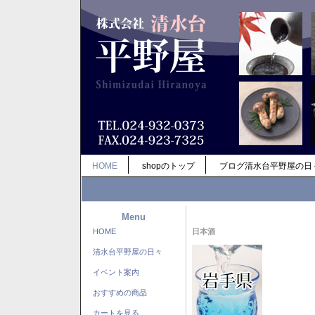
HOME
shopのトップ
ブログ清水台平野屋の日
Menu
HOME
日本酒
清水台平野屋の日々
イベント案内
おすすめの商品
カートを見る