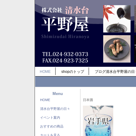
HOME
shopのトップ
ブログ清水台平野屋の日
Menu
HOME
日本酒
清水台平野屋の日々
イベント案内
おすすめの商品
カートを見る