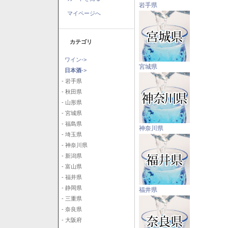
岩手県
マイページへ
カテゴリ
ワイン->
宮城県
日本酒
->
- 岩手県
- 秋田県
- 山形県
- 宮城県
- 福島県
神奈川県
- 埼玉県
- 神奈川県
- 新潟県
- 富山県
- 福井県
- 静岡県
福井県
- 三重県
- 奈良県
- 大阪府