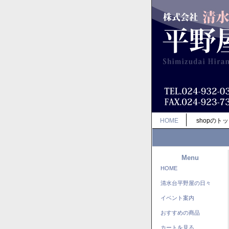
HOME
shopのト
Menu
HOME
清水台平野屋の日々
イベント案内
おすすめの商品
カートを見る