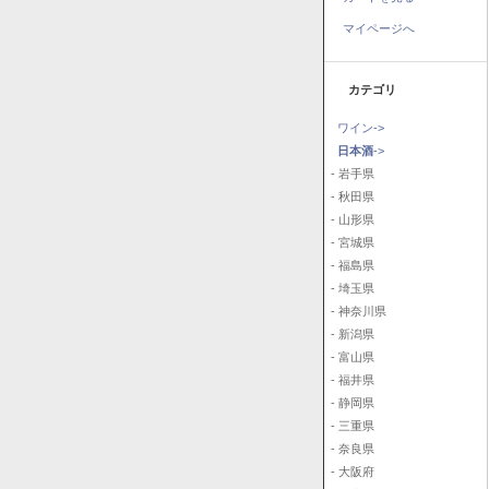
マイページへ
カテゴリ
ワイン->
日本酒
->
- 岩手県
- 秋田県
- 山形県
- 宮城県
- 福島県
- 埼玉県
- 神奈川県
- 新潟県
- 富山県
- 福井県
- 静岡県
- 三重県
- 奈良県
- 大阪府