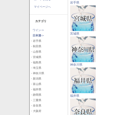
岩手県
マイページへ
カテゴリ
ワイン->
宮城県
日本酒
->
- 岩手県
- 秋田県
- 山形県
- 宮城県
- 福島県
神奈川県
- 埼玉県
- 神奈川県
- 新潟県
- 富山県
- 福井県
- 静岡県
福井県
- 三重県
- 奈良県
- 大阪府