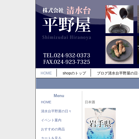
HOME
shopのトップ
ブログ清水台平野屋の日
Menu
HOME
日本酒
清水台平野屋の日々
イベント案内
おすすめの商品
カートを見る