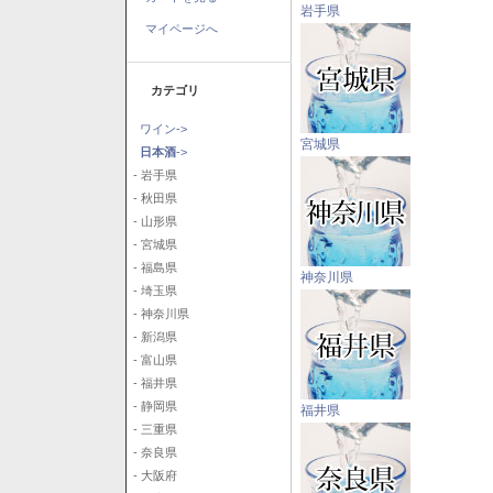
岩手県
マイページへ
カテゴリ
ワイン->
宮城県
日本酒
->
- 岩手県
- 秋田県
- 山形県
- 宮城県
- 福島県
神奈川県
- 埼玉県
- 神奈川県
- 新潟県
- 富山県
- 福井県
- 静岡県
福井県
- 三重県
- 奈良県
- 大阪府