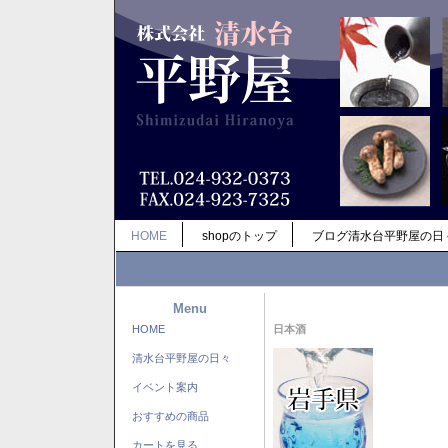
HOME
shopのトップ
ブログ清水台平野屋の日
Menu
HOME
日本酒
清水台平野屋の日々
イベント案内
おすすめの商品
カートを見る