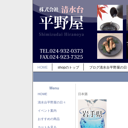
HOME
shopのトップ
ブログ清水台平野屋の日
Menu
HOME
日本酒
清水台平野屋の日々
イベント案内
おすすめの商品
カートを見る