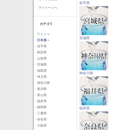
岩手県
マイページへ
カテゴリ
ワイン->
宮城県
日本酒
->
- 岩手県
- 秋田県
- 山形県
- 宮城県
- 福島県
神奈川県
- 埼玉県
- 神奈川県
- 新潟県
- 富山県
- 福井県
- 静岡県
福井県
- 三重県
- 奈良県
- 大阪府