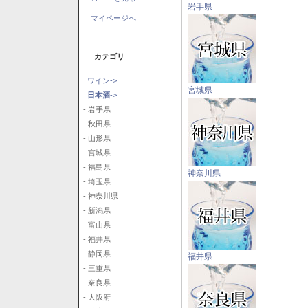
岩手県
マイページへ
カテゴリ
ワイン->
宮城県
日本酒
->
- 岩手県
- 秋田県
- 山形県
- 宮城県
- 福島県
神奈川県
- 埼玉県
- 神奈川県
- 新潟県
- 富山県
- 福井県
- 静岡県
福井県
- 三重県
- 奈良県
- 大阪府