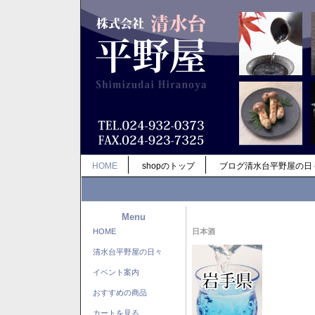
HOME
shopのトップ
ブログ清水台平野屋の日
Menu
HOME
日本酒
清水台平野屋の日々
イベント案内
おすすめの商品
カートを見る