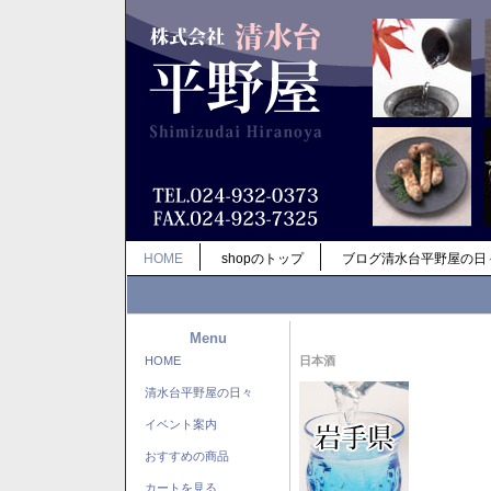
HOME
shopのトップ
ブログ清水台平野屋の日
Menu
HOME
日本酒
清水台平野屋の日々
イベント案内
おすすめの商品
カートを見る