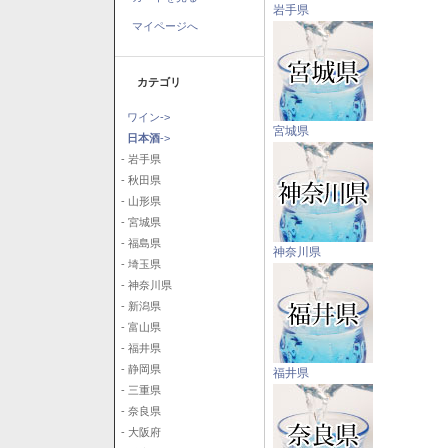
岩手県
マイページへ
カテゴリ
ワイン->
宮城県
日本酒
->
- 岩手県
- 秋田県
- 山形県
- 宮城県
- 福島県
神奈川県
- 埼玉県
- 神奈川県
- 新潟県
- 富山県
- 福井県
- 静岡県
福井県
- 三重県
- 奈良県
- 大阪府