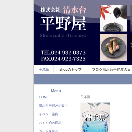
HOME
shopのトップ
ブログ清水台平野屋の日
Menu
HOME
日本酒
清水台平野屋の日々
イベント案内
おすすめの商品
カートを見る