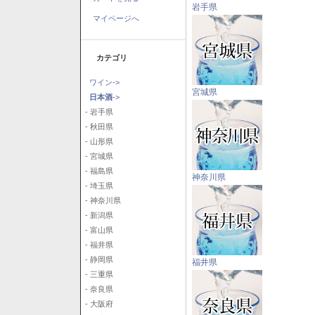
岩手県
マイページへ
カテゴリ
ワイン->
宮城県
日本酒
->
- 岩手県
- 秋田県
- 山形県
- 宮城県
- 福島県
神奈川県
- 埼玉県
- 神奈川県
- 新潟県
- 富山県
- 福井県
- 静岡県
福井県
- 三重県
- 奈良県
- 大阪府