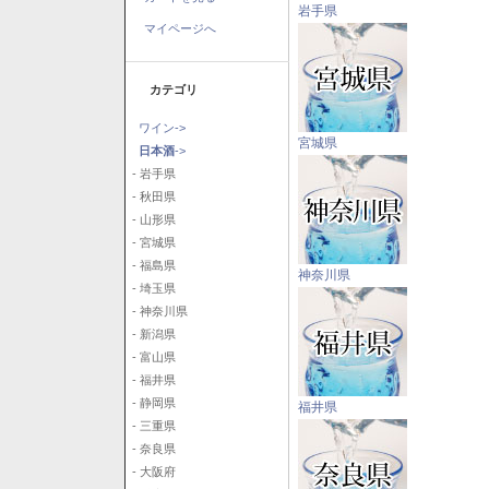
岩手県
マイページへ
カテゴリ
ワイン->
宮城県
日本酒
->
- 岩手県
- 秋田県
- 山形県
- 宮城県
- 福島県
神奈川県
- 埼玉県
- 神奈川県
- 新潟県
- 富山県
- 福井県
- 静岡県
福井県
- 三重県
- 奈良県
- 大阪府