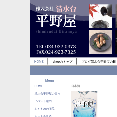
HOME
shopのトップ
ブログ清水台平野屋の日
Menu
HOME
日本酒
清水台平野屋の日々
イベント案内
おすすめの商品
カートを見る