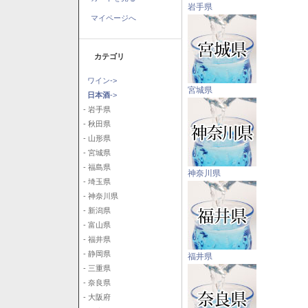
岩手県
マイページへ
カテゴリ
ワイン->
宮城県
日本酒
->
- 岩手県
- 秋田県
- 山形県
- 宮城県
- 福島県
神奈川県
- 埼玉県
- 神奈川県
- 新潟県
- 富山県
- 福井県
- 静岡県
福井県
- 三重県
- 奈良県
- 大阪府