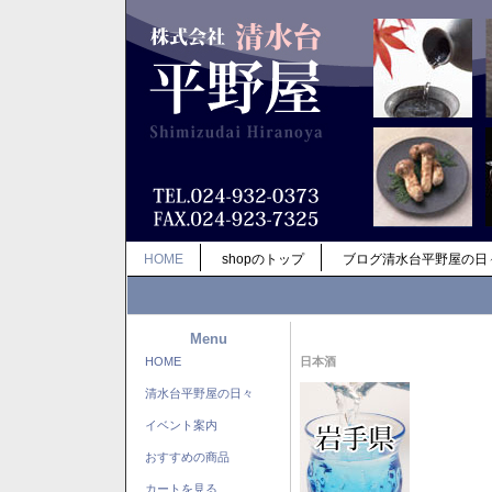
HOME
shopのトップ
ブログ清水台平野屋の日
Menu
HOME
日本酒
清水台平野屋の日々
イベント案内
おすすめの商品
カートを見る