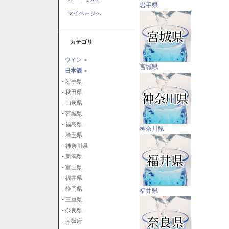
岩手県
マイページへ
カテゴリ
ワイン->
宮城県
日本酒
->
- 岩手県
- 秋田県
- 山形県
- 宮城県
- 福島県
神奈川県
- 埼玉県
- 神奈川県
- 新潟県
- 富山県
- 福井県
- 静岡県
福井県
- 三重県
- 奈良県
- 大阪府