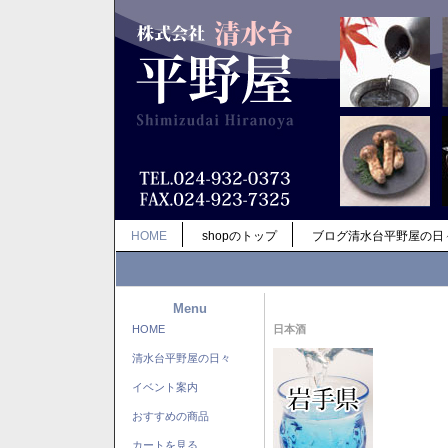
HOME
shopのトップ
ブログ清水台平野屋の日
Menu
HOME
日本酒
清水台平野屋の日々
イベント案内
おすすめの商品
カートを見る